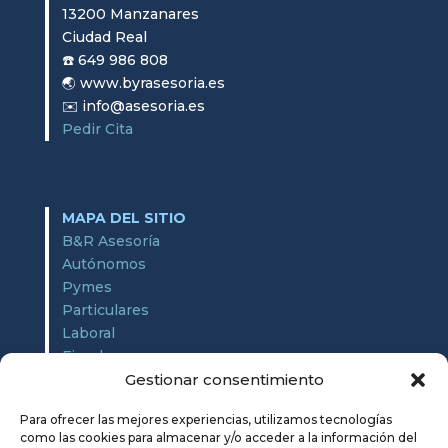
13200 Manzanares
Ciudad Real
☎️ 649 986 808
🌏 www.byrasesoria.es
✉️ info@asesoria.es
Pedir Cita
MAPA DEL SITIO
B&R Asesoría
Autónomos
Pymes
Particulares
Laboral
Fiscal
Contable
Gestionar consentimiento
Enlaces de interés
Para ofrecer las mejores experiencias, utilizamos tecnologías
Noticias
como las cookies para almacenar y/o acceder a la información del
Contacto