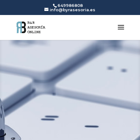
649986808
info@byrasesoria.es