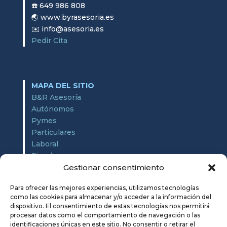
☎️ 649 986 808
🌏 www.byrasesoria.es
✉️ info@asesoria.es
Pedir Cita
MAPA DEL SITIO
B&R Asesoría
Autónomos
Pymes
Particulares
Laboral
Fiscal
Contable
Gestionar consentimiento
Enlaces de interés
Para ofrecer las mejores experiencias, utilizamos tecnologías
Noticias
como las cookies para almacenar y/o acceder a la información del
Contacto
dispositivo. El consentimiento de estas tecnologías nos permitirá
procesar datos como el comportamiento de navegación o las
identificaciones únicas en este sitio. No consentir o retirar el