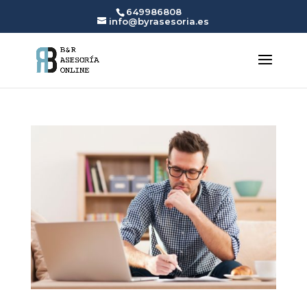
649986808
info@byrasesoria.es